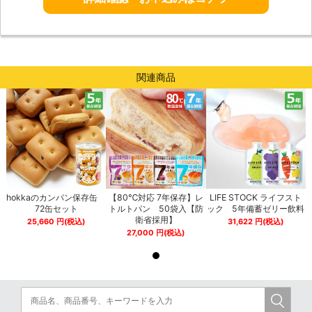
関連商品
hokkaのカンパン保存缶
【80℃対応 7年保存】レ
LIFE STOCK ライフスト
72缶セット
トルトパン 50袋入【防
ック 5年備蓄ゼリー飲料
衛省採用】
25,660
円
(税込)
31,622
円
(税込)
27,000
円
(税込)