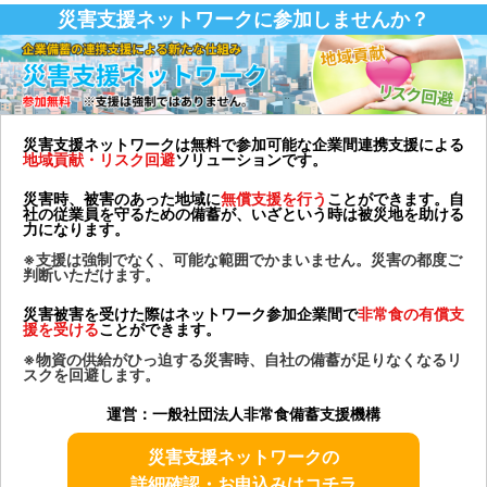
災害支援ネットワークに参加しませんか？
災害支援ネットワークは無料で参加可能な企業間連携支援による
地域貢献・リスク回避
ソリューションです。
災害時、被害のあった地域に
無償支援を行う
ことができます。自
社の従業員を守るための備蓄が、いざという時は被災地を助ける
力になります。
※支援は強制でなく、可能な範囲でかまいません。災害の都度ご
判断いただけます。
災害被害を受けた際はネットワーク参加企業間で
非常食の有償支
援を受ける
ことができます。
※物資の供給がひっ迫する災害時、自社の備蓄が足りなくなるリ
スクを回避します。
運営：一般社団法人非常食備蓄支援機構
災害支援ネットワークの
詳細確認・お申込みはコチラ