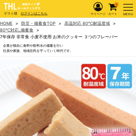
0
ゲスト様
ログインはこちら
マイページ
カート
MENU
HOME
防災・備蓄食TOP
高温対応 80℃耐温度域
80℃対応_備蓄食
7年保存 非常食 小麦不使用 お米のクッキー ３つのフレーバー
企業が独自に食料や飲料水の備蓄を行い
社員や家族、地域住民を守っていく時代です。