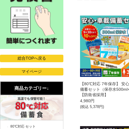
【80℃対応 7年保存】 安
商品カテゴリー↓
備蓄セット（保存水500ml
【防衛省採用】
4,980
円
(税込
5,378
円)
80℃対応 セット