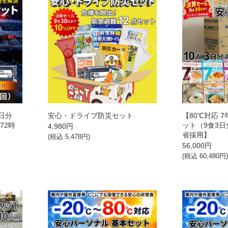
日分
安心・ドライブ防災セット
【80℃対応 
72時
ット（9食3日
4,980
円
省採用】
(税込
5,478
円)
56,000
円
(税込
60,480
円