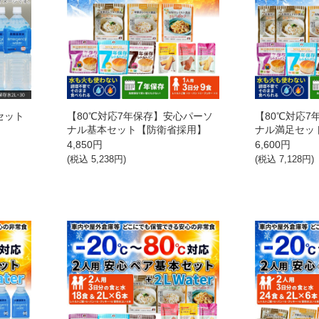
セット
【80℃対応7年保存】安心パーソ
【80℃対応
ナル基本セット【防衛省採用】
ナル満足セッ
4,850
円
6,600
円
(税込
5,238
円)
(税込
7,128
円)