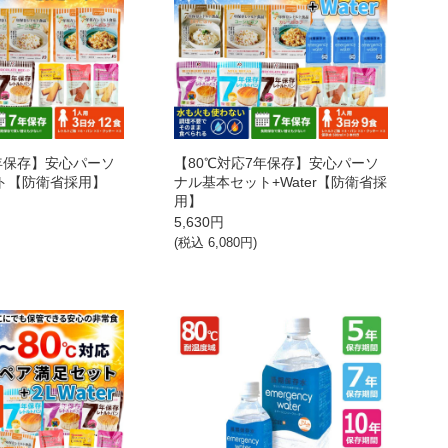
7年保存】安心パーソ
【80℃対応7年保存】安心パーソ
ト【防衛省採用】
ナル基本セット+Water【防衛省採
用】
5,630
円
(税込
6,080
円)