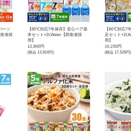
パーソ
【80℃対応7年保存】安心ペア基
【80℃対応
防衛省採
本セット+2LWater【防衛省採
足セット+2LW
用】
用】
12,800
円
16,230
円
(税込
13,824
円)
(税込
17,528
円