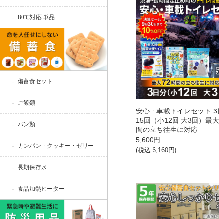
80℃対応 単品
備蓄食セット
ご飯類
安心・車載トイレセット 3
15回（小12回 大3回）最大
パン類
間の立ち往生に対応
5,600
円
カンパン・クッキー・ゼリー
(税込
6,160
円)
長期保存水
食品加熱ヒーター