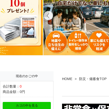
現在のかごの中
HOME
防災・備蓄食TOP
合計数量：
0
商品金額：
0円
カゴの中を見る