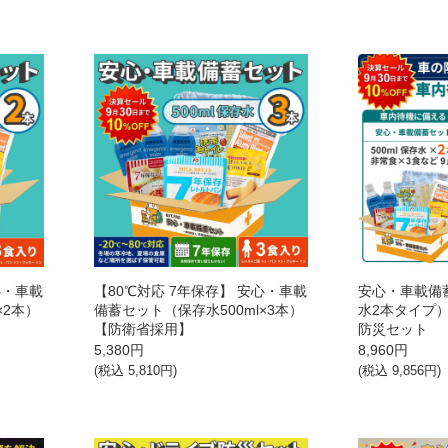
心・車載
【80℃対応 7年保存】 安心・車載
安心・車載備
×2本）
備蓄セット（保存水500ml×3本）
水2本タイプ
【防衛省採用】
防災セット
5,380
円
8,960
円
(税込
5,810
円)
(税込
9,856
円)