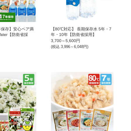
7年保存】安心ペア満
【80℃対応】 長期保存水 5年・7
ater【防衛省採
年・10年【防衛省採用】
3,700～5,600
円
(税込
3,996～6,048
円)
)