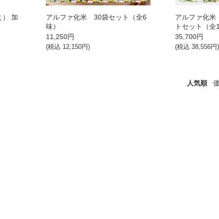
ｇ） 加
アルファ化米 30袋セット（全6
アルファ化米
）
味）
トセット（全
11,250
円
35,700
円
(税込
12,150
円)
(税込
38,556
円
人気順