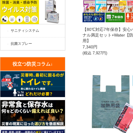
【80℃対応7年保存】安心
サニティシステム
ナル満足セット+Water【
用】
抗菌スプレー
7,340
円
(税込
7,927
円)
役立つ防災コラム↓