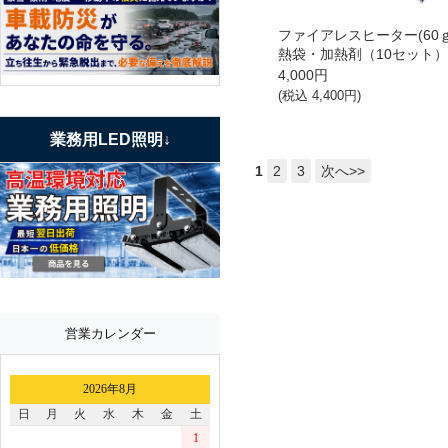
ファイアレスヒーター(60
熱袋・加熱剤（10セット
4,000
円
(税込
4,400
円)
業務用LED照明↓
1
2
3
次へ>>
営業カレンダー
2026年8月
日
月
火
水
木
金
土
1