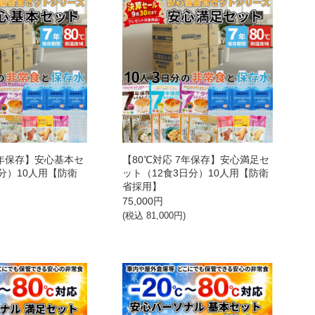
7年保存】安心基本セ
【80℃対応 7年保存】安心満足セ
分）10人用【防衛
ット（12食3日分）10人用【防衛
省採用】
75,000
円
)
(税込
81,000
円)