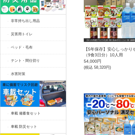
非常持ち出し用品
災害用トイレ
ベッド・毛布
【5年保存】安心しっかり
（9食3日分）10人用
テント・間仕切り
54,000
円
(税込
58,320
円)
水害対策
車載 備蓄食セット
車載 防災セット