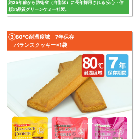
約25年前から防衛省（自衛隊）に長年採用される 安心・信
頼の品質グリーンケミー社製。
③80℃耐温度域 7年保存
バランスクッキー×1袋