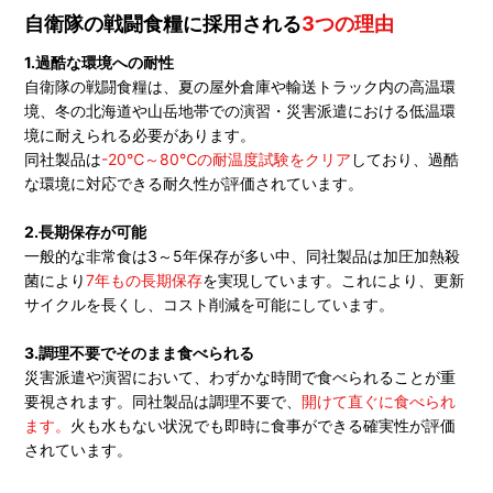
自衛隊の戦闘食糧に採用される
3つの理由
1.過酷な環境への耐性
自衛隊の戦闘食糧は、夏の屋外倉庫や輸送トラック内の高温環
境、冬の北海道や山岳地帯での演習・災害派遣における低温環
境に耐えられる必要があります。
同社製品は
-20℃～80℃の耐温度試験をクリア
しており、過酷
な環境に対応できる耐久性が評価されています。
2.長期保存が可能
一般的な非常食は3～5年保存が多い中、同社製品は加圧加熱殺
菌により
7年もの長期保存
を実現しています。これにより、更新
サイクルを長くし、コスト削減を可能にしています。
3.調理不要でそのまま食べられる
災害派遣や演習において、わずかな時間で食べられることが重
要視されます。同社製品は調理不要で、
開けて直ぐに食べられ
ます。
火も水もない状況でも即時に食事ができる確実性が評価
されています。