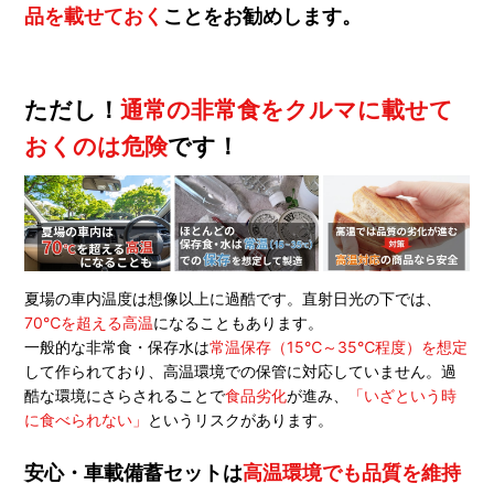
品を載せておく
ことをお勧めします。
ただし！
通常の非常食をクルマに載せて
おくのは危険
です！
夏場の車内温度は想像以上に過酷です。直射日光の下では、
70℃を超える高温
になることもあります。
一般的な非常食・保存水は
常温保存（15℃～35℃程度）を想定
して作られており、高温環境での保管に対応していません。過
酷な環境にさらされることで
食品劣化
が進み、
「いざという時
に食べられない」
というリスクがあります。
安心・車載備蓄セットは
高温環境でも品質を維持