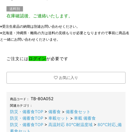
送料別
在庫確認後、ご連絡いたします。
※受注生産品の納期は別途お問い合わせください。
※北海道・沖縄県・離島の方は送料の見積もりが必要となりますので事前に商品名
と一緒にお問い合わせくださいませ。
ご注文には
ログイン
が必要です
お気に入り
TB-80A052
商品コード：
関連カテゴリ：
防災・備蓄食TOP
>
備蓄食
>
備蓄食セット
防災・備蓄食TOP
>
車載セット
>
車載 備蓄食
防災・備蓄食TOP
>
高温対応 80℃耐温度域
>
80℃対応_備
蓄食セット