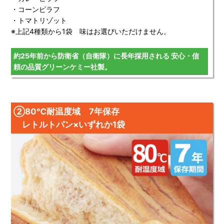
・コーンピラフ
・トマトリゾット
※上記4種類から1袋 味はお選びいただけません。
約25年前から防衛省（自衛隊）に長年採用される 安心・信
頼の品質グリーンケミー社製。
➁80℃耐温度域 7年保存
レトルトパン×いずれか1袋