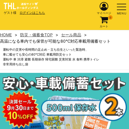
ゲスト様
ログインはこちら
マイページ
MENU
0
カート
HOME
防災・備蓄食TOP
セール商品
高温になる車内でも保管が可能な80℃対応車載用備蓄セット
運転中の災害や長時間の足止め・立ち往生といった緊急時、
車に載せても安心の80℃対応 車載用防災セット
運転中 車 渋滞 避難 長期保存 帰宅困難 災害対策 水 食料 携帯トイレ
非常用持ち出し袋