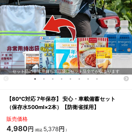
セット品の非常用持ち出し袋にセット品全てが収まります
【80℃対応 7年保存】 安心・車載備蓄セット
（保存水500ml×2本）【防衛省採用】
販売価格
4,980
円
5,378
円
(税込
)