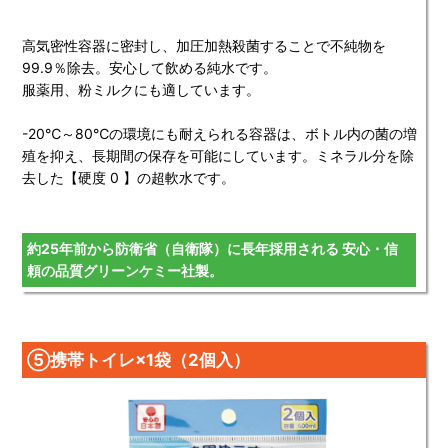
高気密性容器に密封し、加圧加熱殺菌することで不純物を
99.9％除去。安心して飲める純水です。
服薬用、粉ミルクにも適しています。
-20℃～80℃の環境にも耐えられる容器は、ボトル内の菌の増
殖を抑え、長期間の保存を可能にしています。ミネラル分を除
去した【硬度 0 】の超軟水です。
約25年前から防衛省（自衛隊）に長年採用される 安心・信
頼の品質グリーンケミー社製。
⑤携帯トイレ×1袋（2個入）