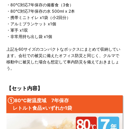
・80℃対応7年保存の備蓄食（3食）
・80℃対応7年保存の水 500ml x 2本
・携帯ミニトイレ x1袋（小2回分）
・アルミブランケット x1個
・軍手 x1双
・非常用持ち出し袋 x1個
上記を60サイズのコンパクトなボックスにまとめて収納してい
ます。会社での被災に備えたオフィス防災と同じく、クルマで
移動中に被災した場合も想定して車内防災を備えておきましょ
う。
【セット内容】
①80℃耐温度域 7年保存
レトルト食品×いずれか1袋