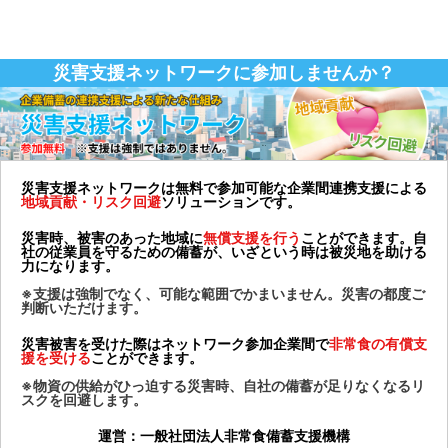
災害支援ネットワークに参加しませんか？
災害支援ネットワークは無料で参加可能な企業間連携支援による
地域貢献・リスク回避
ソリューションです。
災害時、被害のあった地域に
無償支援を行う
ことができます。自
社の従業員を守るための備蓄が、いざという時は被災地を助ける
力になります。
※支援は強制でなく、可能な範囲でかまいません。災害の都度ご
判断いただけます。
災害被害を受けた際はネットワーク参加企業間で
非常食の有償支
援を受ける
ことができます。
※物資の供給がひっ迫する災害時、自社の備蓄が足りなくなるリ
スクを回避します。
運営：一般社団法人非常食備蓄支援機構