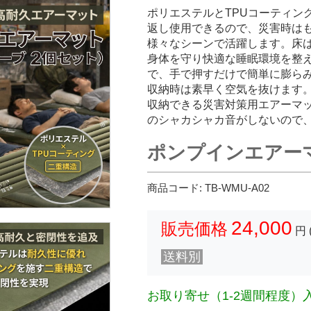
ポリエステルとTPUコーティン
返し使用できるので、災害時は
様々なシーンで活躍します。床
身体を守り快適な睡眠環境を整
で、手で押すだけで簡単に膨ら
収納時は素早く空気を抜けます。
収納できる災害対策用エアーマ
のシャカシャカ音がしないので
ポンプインエアー
商品コード:
TB-WMU-A02
24,000
販売価格
円 
送料別
お取り寄せ（1-2週間程度）