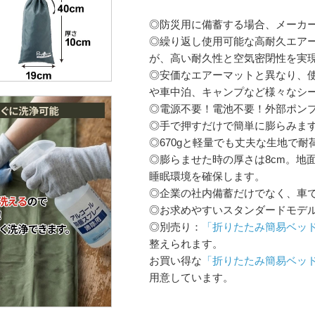
◎防災用に備蓄する場合、メーカー
◎繰り返し使用可能な高耐久エアー
が、高い耐久性と空気密閉性を実
◎安価なエアーマットと異なり、
や車中泊、キャンプなど様々なシ
◎電源不要！電池不要！外部ポン
◎手で押すだけで簡単に膨らみます
◎670gと軽量でも丈夫な生地で耐
◎膨らませた時の厚さは8cm。地
睡眠環境を確保します。
◎企業の社内備蓄だけでなく、車
◎お求めやすいスタンダードモデ
◎別売り：
「折りたたみ簡易ベッド
整えられます。
お買い得な
「折りたたみ簡易ベッ
用意しています。