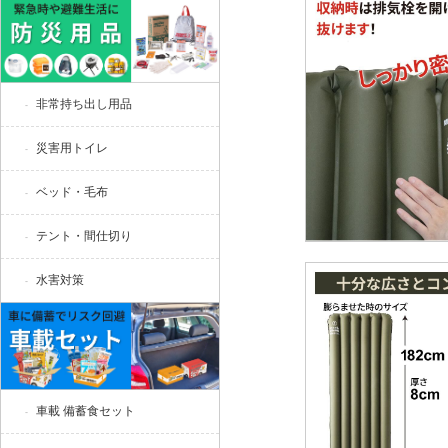
非常持ち出し用品
災害用トイレ
ベッド・毛布
テント・間仕切り
水害対策
車載 備蓄食セット