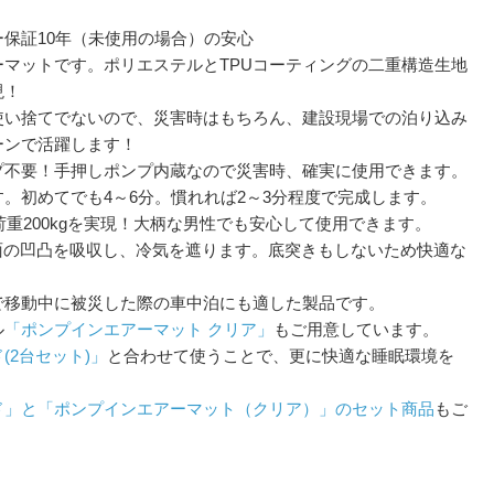
保証10年（未使用の場合）の安心
マットです。ポリエステルとTPUコーティングの二重構造生地
現！
使い捨てでないので、災害時はもちろん、建設現場での泊り込み
ーンで活躍します！
プ不要！手押しポンプ内蔵なので災害時、確実に使用できます。
。初めてでも4～6分。慣れれば2～3分程度で完成します。
荷重200kgを実現！大柄な男性でも安心して使用できます。
面の凹凸を吸収し、冷気を遮ります。底突きもしないため快適な
で移動中に被災した際の車中泊にも適した製品です。
ル
「ポンプインエアーマット クリア」
もご用意しています。
(2台セット)」
と合わせて使うことで、更に快適な睡眠環境を
ド」と「ポンプインエアーマット（クリア）」のセット商品
もご