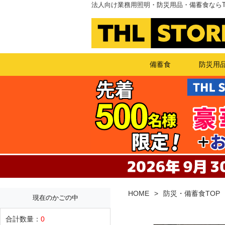
法人向け業務用照明・防災用品・備蓄食ならT
備蓄食
防災用
HOME
防災・備蓄食TOP
現在のかごの中
合計数量：
0