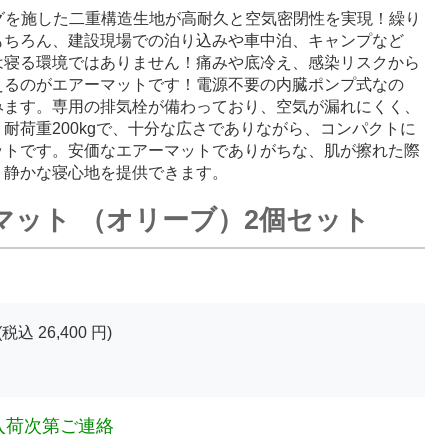
グを施した二重構造生地が高耐久と空気密閉性を実現！繰り
もちろん、建設現場での泊り込みや車中泊、キャンプなど
は寝る環境ではありません！痛みや底冷え、感染リスクから
えるのがエアーマットです！電源不要の内臓ポンプ式なの
みます。専用の排気栓が備わっており、空気が漏れにくく、
耐荷重200kgで、十分な広さでありながら、コンパクトに
ットです。安価なエアーマットでありがちな、肌が擦れた際
、静かな寝心地を提供できます。
マット （オリーブ）2個セット
(税込
26,400
円)
入荷次第ご連絡